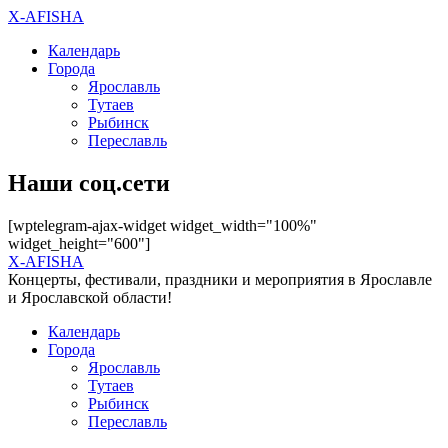
X-AFISHA
Календарь
Города
Ярославль
Тутаев
Рыбинск
Переславль
Наши соц.сети
[wptelegram-ajax-widget widget_width="100%"
widget_height="600"]
X-AFISHA
Концерты, фестивали, праздники и мероприятия в Ярославле
и Ярославской области!
Календарь
Города
Ярославль
Тутаев
Рыбинск
Переславль