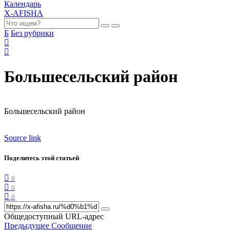
Календарь
X-AFISHA
Б
Без рубрики
Большесельский район
Большесельский район
Source link
Поделитесь этой статьей
0
0
0
Общедоступный URL-адрес
Предыдущее Сообщение