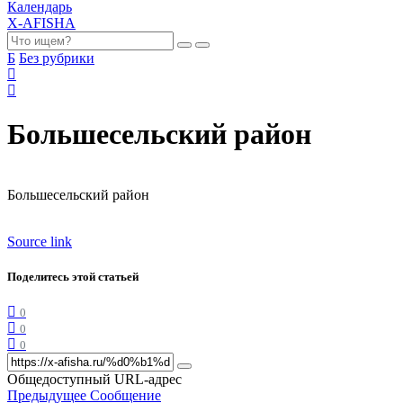
Календарь
X-AFISHA
Б
Без рубрики
Большесельский район
Большесельский район
Source link
Поделитесь этой статьей
0
0
0
Общедоступный URL-адрес
Предыдущее Сообщение