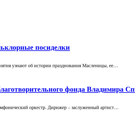
льклорные посиделки
риятия узнают об истории празднования Масленицы, ее…
благотворительного фонда Владимира С
имфонический оркестр. Дирижер – заслуженный артист…