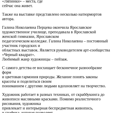
«Ляпинки» – места, где
сейчас она живет.
Также на выставке представлено несколько натюрмортов
автора.
Галина Николаевна Перцева окончила Ярославское
художественное училище, преподавала в Ярославской
женской гимназии, Ярославском
педагогическом колледже. Галина Николаевна – постоянный
участник городских и
областных выставок. Является руководителем арт-сообщества
«Черный квадрат».
Любимый жанр художницы – пейзаж.
С самого детства ее восхищает бесконечное разнообразие
форм
и цветовая гармония природы. Желание понять законы
красоты и поделиться своим
пониманием с другими людьми вдохновляет на творчество.
Художник работает в разных техниках, от скраббукинга до
живописи масляными красками. Помимо реалистичного
рисования, художника
привлекает и интерьерная беспредметная живопись,
и графика, которая позволяет