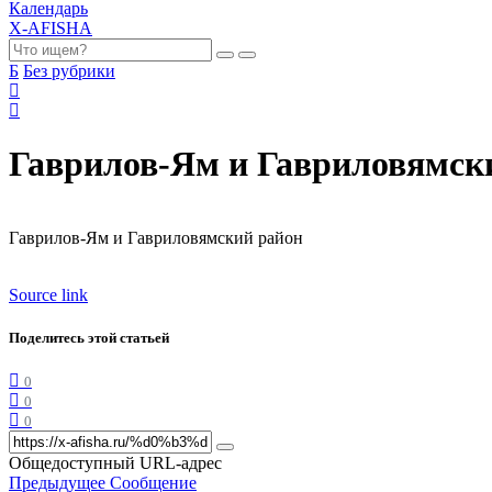
Календарь
X-AFISHA
Б
Без рубрики
Гаврилов-Ям и Гавриловямск
Гаврилов-Ям и Гавриловямский район
Source link
Поделитесь этой статьей
0
0
0
Общедоступный URL-адрес
Предыдущее Сообщение