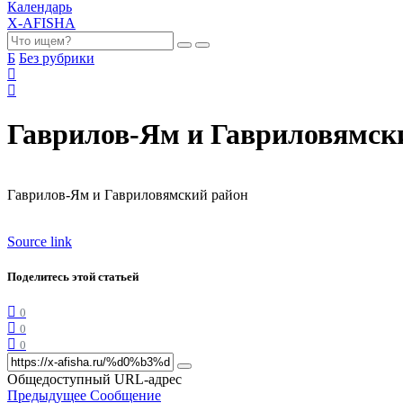
Календарь
X-AFISHA
Б
Без рубрики
Гаврилов-Ям и Гавриловямск
Гаврилов-Ям и Гавриловямский район
Source link
Поделитесь этой статьей
0
0
0
Общедоступный URL-адрес
Предыдущее Сообщение