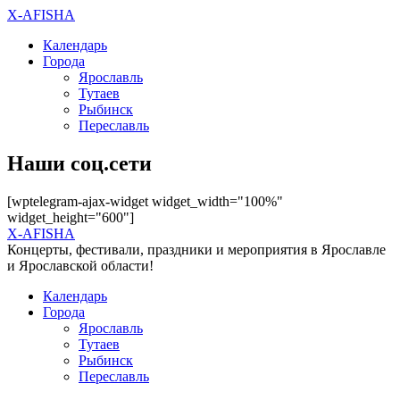
X-AFISHA
Календарь
Города
Ярославль
Тутаев
Рыбинск
Переславль
Наши соц.сети
[wptelegram-ajax-widget widget_width="100%"
widget_height="600"]
X-AFISHA
Концерты, фестивали, праздники и мероприятия в Ярославле
и Ярославской области!
Календарь
Города
Ярославль
Тутаев
Рыбинск
Переславль