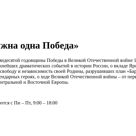
жна одна Победа»
идесятой годовщины Победы в Великой Отечественной войне 19
жнейших драматических событий в истории России, о вкладе Яр
 свободу и независимость своей Родины, разрушивших план «Ба
ндарных героях, о ходе Великой Отечественной войны – от пе
ентральной и Восточной Европы.
тся с Пн – Пт, 9:00 – 18:00