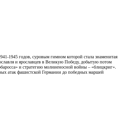
41-1945 годов, суровым гимном которой стала знаменитая
ославля и ярославцев в Великую Победу, добытую потом
рбаросса» и стратегию молниеносной войны – «блицкриг».
рвых атак фашистской Германии до победных маршей