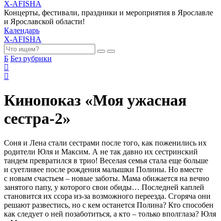
X-AFISHA
Концерты, фестивали, праздники и мероприятия в Ярославле
и Ярославской области!
Календарь
X-AFISHA
Б
Без рубрики
Кинопоказ «Моя ужасная
сестра-2»
Соня и Лена стали сестрами после того, как поженились их
родители Юля и Максим. А не так давно их сестринский
тандем превратился в трио! Веселая семья стала еще больше
и суетливее после рождения малышки Полины. Но вместе
с новым счастьем – новые заботы. Мама обижается на вечно
занятого папу, у которого свои обиды… Последней каплей
становится их ссора из-за возможного переезда. Сгоряча они
решают развестись, но с кем останется Полина? Кто способен
как следует о ней позаботиться, а кто – только вполглаза? Юля