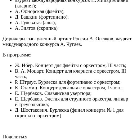
лауреат международных конкурсов Н. Липартелиани
(кларнет);
А. Обнорская (флейта);
Д. Башкин (фортепиано);
А. Гулеватая (альт);
А. Зиятов (скрипка).
Дирижеры: заслуженный артист России А. Оселков, лауреат
международного конкурса А. Чугаев.
В программе:
Ж. Ибер. Концерт для флейты с оркестром, III часть;
В. А. Моцарт. Концерт для кларнета с оркестром, III
часть;
Р. Штраус. Бурлеска для фортепиано с оркестром;
К. Стамиц. Концерт для альта с оркестром, I часть;
Е. Щербаков. Славянская увертюра;
Е. Щербаков. Элегия для струнного оркестра, литавр
и треугольника;
Д. Шостакович. Бурлеска (финал концерта № 1 для
скрипки с оркестром).
Поделиться