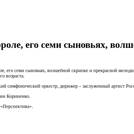
роле, его семи сыновьях, вол
ле, его семи сыновьях, волшебной скрипке и прекрасной мелод
го возраста.
кий симфонический оркестр, дирижер – заслуженный артист Ро
тин Корниенко.
«Перспектива».