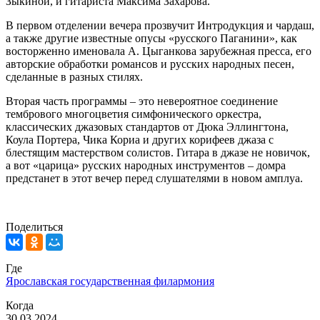
Зыкиной, и гитариста Максима Захарова.
В первом отделении вечера прозвучит Интродукция и чардаш,
а также другие известные опусы «русского Паганини», как
восторженно именовала А. Цыганкова зарубежная пресса, его
авторские обработки романсов и русских народных песен,
сделанные в разных стилях.
Вторая часть программы – это невероятное соединение
тембрового многоцветия симфонического оркестра,
классических джазовых стандартов от Дюка Эллингтона,
Коула Портера, Чика Кориа и других корифеев джаза
с
блестящим мастерством
солистов. Гитара в джазе не новичок,
а вот «царица» русских народных инструментов – домра
предстанет в этот вечер перед слушателями в новом амплуа.
Поделиться
Где
Ярославская государственная филармония
Когда
30.03.2024