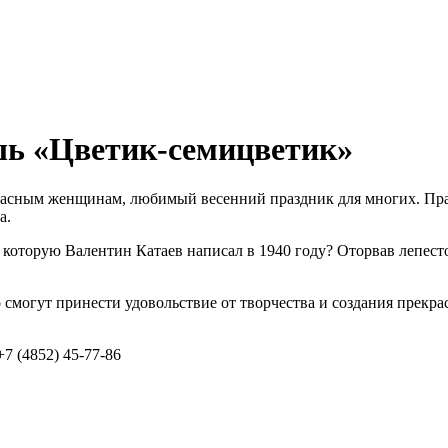
шь «Цветик-семицветик»
асным женщинам, любимый весенний праздник для многих. Праз
а.
оторую Валентин Катаев написал в 1940 году? Оторвав лепесток
 смогут принести удовольствие от творчества и создания прекр
7 (4852) 45-77-86