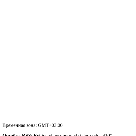
Временная зона: GMT+03:00
Ошибка RSS:
Retrieved unsupported status code "410"