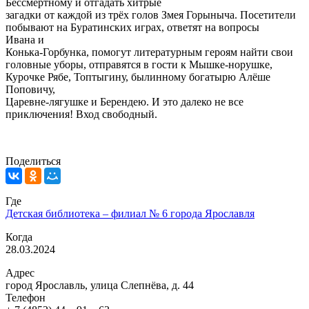
Бессмертному и отгадать хитрые
загадки от каждой из трёх голов Змея Горыныча. Посетители
побывают на Буратинских играх, ответят на вопросы
Ивана и
Конька-Горбунка, помогут литературным героям найти свои
головные уборы, отправятся в гости к Мышке-норушке,
Курочке Рябе, Топтыгину, былинному богатырю Алёше
Поповичу,
Царевне-лягушке и Берендею. И это далеко не все
приключения! Вход свободный.
Поделиться
Где
Детская библиотека – филиал № 6 города Ярославля
Когда
28.03.2024
Адрес
город Ярославль, улица Слепнёва, д. 44
Телефон