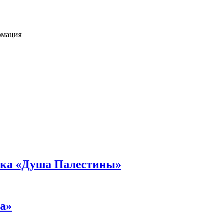
рмация
вка «Душа Палестины»
а»