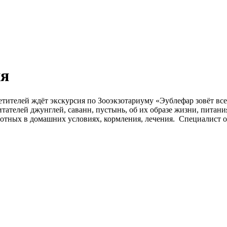
ия
етителей ждёт экскурсия по Зооэкзотариуму «Эублефар зовёт все
тателей джунглей, саванн, пустынь, об их образе жизни, питани
вотных в домашних условиях, кормления, лечения. Специалист о