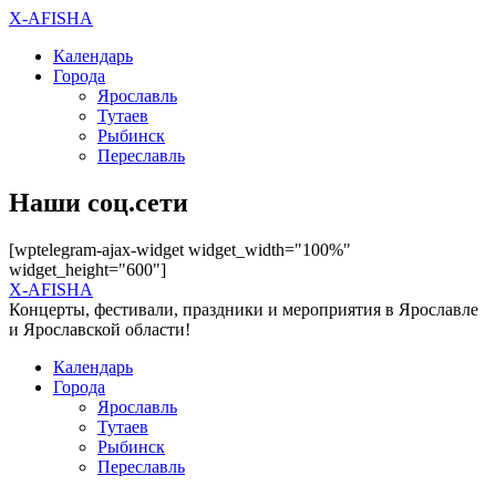
X-AFISHA
Календарь
Города
Ярославль
Тутаев
Рыбинск
Переславль
Наши соц.сети
[wptelegram-ajax-widget widget_width="100%"
widget_height="600"]
X-AFISHA
Концерты, фестивали, праздники и мероприятия в Ярославле
и Ярославской области!
Календарь
Города
Ярославль
Тутаев
Рыбинск
Переславль