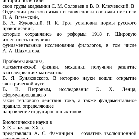
истории посвятили
свои труды академики С. М. Соловьев и В. О. Ключевский. В
Отделении русского языка и словесности состояли писатели
П. А. Вяземский,
В. А. Жуковский. Я. К. Грот установил нормы русского
правописания,
которые сохранялись до реформы 1918 г. Широкую
известность получили
фундаментальные исследования филологов, в том числе
А. А. Шахматова.
Проблемы анализа,
математической физики, механики получили развитие
в исследованиях математика
В. Я. Буняковского. В историю науки вошли открытие
электрической дуги
В. В. Петровым, исследования Э. Х. Ленца,
сформулировавшего
закон теплового действия тока, а также фундаментальное
правило, определяющее
направление индуцированных токов.
Биологические науки в
XIX – начале
XX
в.
представляли А. С. Фаминцын – создатель эволюционной
физиологии