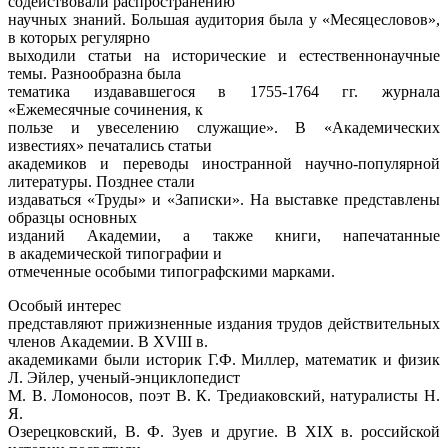
содействовали распространению
научных знаний. Большая аудитория была у «Месяцесловов»,
в которых регулярно
выходили статьи на исторические и естественнонаучные
темы. Разнообразна была
тематика издававшегося в 1755-1764 гг. журнала
«Ежемесячные сочинения, к
пользе и увеселению служащие». В «Академических
известиях» печатались статьи
академиков и переводы иностранной научно-популярной
литературы. Позднее стали
издаваться «Труды» и «Записки». На выставке представлены
образцы основных
изданий Академии, а также книги, напечатанные
в академической типографии и
отмеченные особыми типографскими марками.
Особый интерес
представляют прижизненные издания трудов действительных
членов Академии. В
XVIII
в.
академиками были историк Г.Ф. Миллер, математик и физик
Л. Эйлер, ученый-энциклопедист
М. В. Ломоносов, поэт В. К. Тредиаковский, натуралисты Н.
Я.
Озерецковский, В. Ф. Зуев и другие. В XIX в. российской