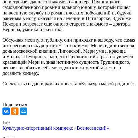
он встречает давнего знакомого – юнкера Грушницкого,
самовлюбленного провинциального юношу, который пошел
на военную службу из романтических побуждений и, будучи
раненым в ногу, оказался на лечении в Пятигорске. Здесь же
Печорин встречает еще одного старого знакомого – доктора
Вернера, умника и скептика.
Обсуждая местную публику, они приходят к выводу, что самая
интересная из «курортниц» – это княжна Мери, единственная
дочь московской княгини Лиговской. Мери умна, красива
и молода. Печорин узнает, что Грушницкий страстно увлечен
красавицей Мери и, зная истинную сущность Грушницкого,
решает влюбить в себя молодую княжну, чтобы жестоко
досадить юнкеру.
Спектакль создан в рамках проекта «Культура малой родины».
Поделиться
Где
Культурно-спортивный комплекс «Вознесенский»