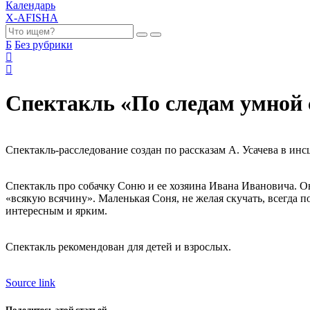
Календарь
X-AFISHA
Б
Без рубрики
Спектакль «По следам умной 
Спектакль-расследование создан по рассказам А. Усачева в ин
Спектакль про собачку Соню и ее хозяина Ивана Ивановича. Он
«всякую всячину». Маленькая Соня, не желая скучать, всегда п
интересным и ярким.
Спектакль рекомендован для детей и взрослых.
Source link
Поделитесь этой статьей