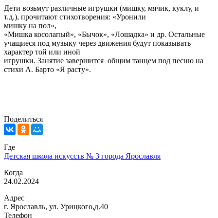
Дети возьмут различные игрушки (мишку, мячик, куклу, и
т.д.), прочитают стихотворения:
«Уронили
мишку на пол»
,
«Мишка косолапый»
,
«Бычок»,
«Лошадка» и др.
Остальные
учащиеся под музыку через движения будут показывать
характер той или иной
игрушки.
З
анятие завершится общим танцем под песню на
стихи А. Барто «Я расту».
Поделиться
Где
Детская школа искусств № 3 города Ярославля
Когда
24.02.2024
Адрес
г. Ярославль, ул. Урицкого,д.40
Телефон