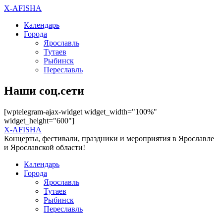
X-AFISHA
Календарь
Города
Ярославль
Тутаев
Рыбинск
Переславль
Наши соц.сети
[wptelegram-ajax-widget widget_width="100%"
widget_height="600"]
X-AFISHA
Концерты, фестивали, праздники и мероприятия в Ярославле
и Ярославской области!
Календарь
Города
Ярославль
Тутаев
Рыбинск
Переславль