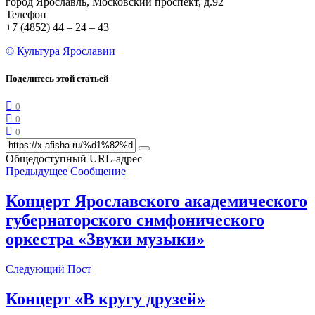
город Ярославль, Московский проспект, д.92
Телефон
+7 (4852) 44 – 24 – 43
© Культура Ярославии
Поделитесь этой статьей
0
0
0
Общедоступный URL-адрес
Предыдущее Сообщение
Концерт Ярославского академического
губернаторского симфонического
оркестра «Звуки музыки»
Следующий Пост
Концерт «В кругу друзей»