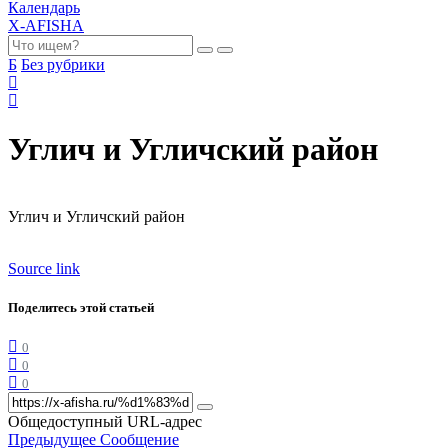
Календарь
X-AFISHA
Б
Без рубрики
Углич и Угличский район
Углич и Угличский район
Source link
Поделитесь этой статьей
0
0
0
Общедоступный URL-адрес
Предыдущее Сообщение