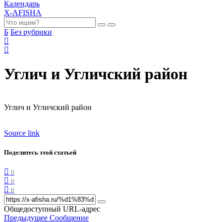
Календарь
X-AFISHA
Б
Без рубрики
Углич и Угличский район
Углич и Угличский район
Source link
Поделитесь этой статьей
0
0
0
Общедоступный URL-адрес
Предыдущее Сообщение