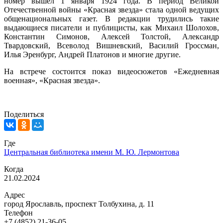
номер вышел 1 января 1924 года. В период Великой
Отечественной войны «Красная звезда» стала одной ведущих
общенациональных газет. В редакции трудились такие
выдающиеся писатели и публицисты, как Михаил Шолохов,
Константин Симонов, Алексей Толстой, Александр
Твардовский, Всеволод Вишневский, Василий Гроссман,
Илья Эренбург, Андрей Платонов и многие другие.
На встрече состоится показ видеосюжетов «Ежедневная
военная», «Красная звезда».
Поделиться
Где
Центральная библиотека имени М. Ю. Лермонтова
Когда
21.02.2024
Адрес
город Ярославль, проспект Толбухина, д. 11
Телефон
+7 (4852) 21-36-05